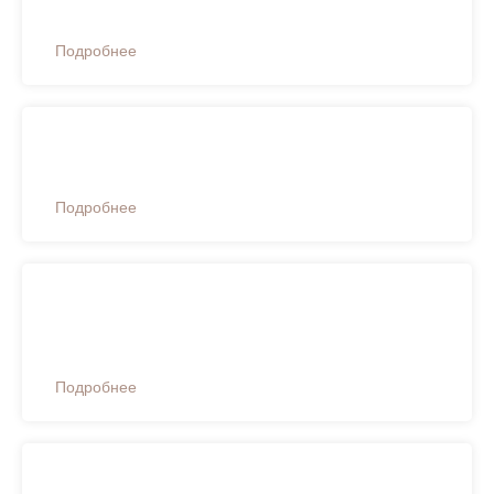
Подробнее
Договор на предоставление платных услуг
Подробнее
Информированное добровольное согласие на
медицинское вмешательство
Подробнее
Отказ от медицинского вмешательства