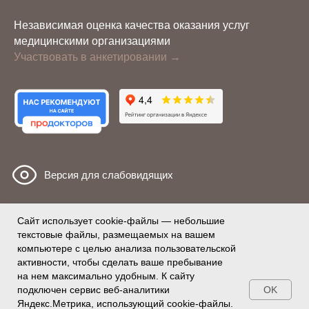
Независимая оценка качества оказания услуг
медицинскими организациями
Участвовать в анкетировании →
Версия для слабовидящих
Сайт использует cookie-файлы — небольшие
текстовые файлы, размещаемых на вашем
Политика конфиденциальности
компьютере с целью анализа пользовательской
Согласие на обработку персональных данных
активности, чтобы сделать ваше пребывание
на нем максимально удобным. К cайту
Имеются противопоказания необходима консультация
OK
подключен сервис веб-аналитики
специалиста
Яндекс.Метрика, использующий cookie-файлы.