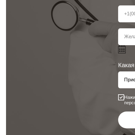
Какая
Нажи
перс